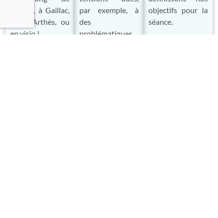
l’année, à Gaillac,
par exemple, à
objectifs pour la
ou à Arthès, ou
des
séance.
en visio !
problématiques
de posture.
En savoir plus
En savoir plus
En savoir plus
En quoi consistent la relaxologie &
l'accompagnement psycho-corporel
Relaxologue, hypnothérapeute et somato-psychopédagogue,
je vous propose des accompagnements personnalisés,
adaptés à vos besoins et ajustés à vos recherches. Cela vous
permettra de gagner en autonomie, présence à vous-même et