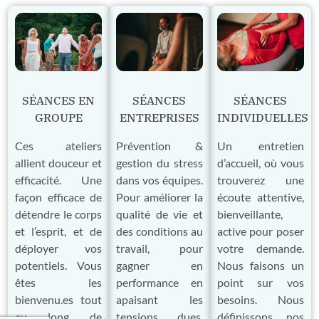
SÉANCES EN
SÉANCES
SÉANCES
GROUPE
ENTREPRISES
INDIVIDUELLES
Ces ateliers
Prévention &
Un entretien
allient douceur et
gestion du stress
d’accueil, où vous
efficacité. Une
dans vos équipes.
trouverez une
façon efficace de
Pour améliorer la
écoute attentive,
détendre le corps
qualité de vie et
bienveillante,
et l’esprit, et de
des conditions au
active pour poser
déployer vos
travail, pour
votre demande.
potentiels. Vous
gagner en
Nous faisons un
êtes les
performance en
point sur vos
bienvenu.es tout
apaisant les
besoins. Nous
au long de
tensions dues,
définissons nos