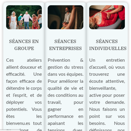
SÉANCES EN
SÉANCES
SÉANCES
GROUPE
ENTREPRISES
INDIVIDUELLES
Ces ateliers
Prévention &
Un entretien
allient douceur et
gestion du stress
d’accueil, où vous
efficacité. Une
dans vos équipes.
trouverez une
façon efficace de
Pour améliorer la
écoute attentive,
détendre le corps
qualité de vie et
bienveillante,
et l’esprit, et de
des conditions au
active pour poser
déployer vos
travail, pour
votre demande.
potentiels. Vous
gagner en
Nous faisons un
êtes les
performance en
point sur vos
bienvenu.es tout
apaisant les
besoins. Nous
au long de
tensions dues,
définissons nos