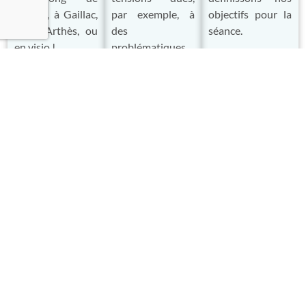
l’année, à Gaillac,
par exemple, à
objectifs pour la
ou à Arthès, ou
des
séance.
en visio !
problématiques
de posture.
En savoir plus
En savoir plus
En savoir plus
En quoi consistent la relaxologie &
l'accompagnement psycho-corporel
Relaxologue, hypnothérapeute et somato-psychopédagogue,
je vous propose des accompagnements personnalisés,
adaptés à vos besoins et ajustés à vos recherches. Cela vous
permettra de gagner en autonomie, présence à vous-même et